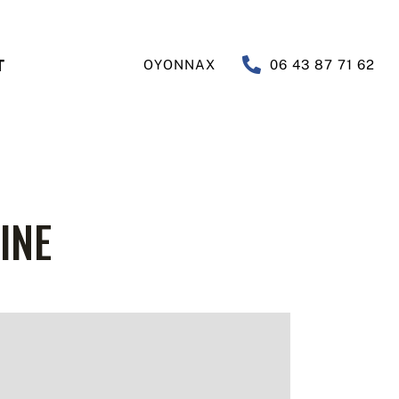
T
OYONNAX
06 43 87 71 62
INE